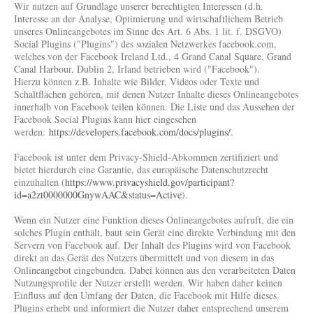
Wir nutzen auf Grundlage unserer berechtigten Interessen (d.h.
Interesse an der Analyse, Optimierung und wirtschaftlichem Betrieb
unseres Onlineangebotes im Sinne des Art. 6 Abs. 1 lit. f. DSGVO)
Social Plugins ("Plugins") des sozialen Netzwerkes facebook.com,
welches von der Facebook Ireland Ltd., 4 Grand Canal Square, Grand
Canal Harbour, Dublin 2, Irland betrieben wird ("Facebook").
Hierzu können z.B. Inhalte wie Bilder, Videos oder Texte und
Schaltflächen gehören, mit denen Nutzer Inhalte dieses Onlineangebotes
innerhalb von Facebook teilen können. Die Liste und das Aussehen der
Facebook Social Plugins kann hier eingesehen
werden:
https://developers.facebook.com/docs/plugins/
.
Facebook ist unter dem Privacy-Shield-Abkommen zertifiziert und
bietet hierdurch eine Garantie, das europäische Datenschutzrecht
einzuhalten (
https://www.privacyshield.gov/participant?
id=a2zt0000000GnywAAC&status=Active
).
Wenn ein Nutzer eine Funktion dieses Onlineangebotes aufruft, die ein
solches Plugin enthält, baut sein Gerät eine direkte Verbindung mit den
Servern von Facebook auf. Der Inhalt des Plugins wird von Facebook
direkt an das Gerät des Nutzers übermittelt und von diesem in das
Onlineangebot eingebunden. Dabei können aus den verarbeiteten Daten
Nutzungsprofile der Nutzer erstellt werden. Wir haben daher keinen
Einfluss auf den Umfang der Daten, die Facebook mit Hilfe dieses
Plugins erhebt und informiert die Nutzer daher entsprechend unserem