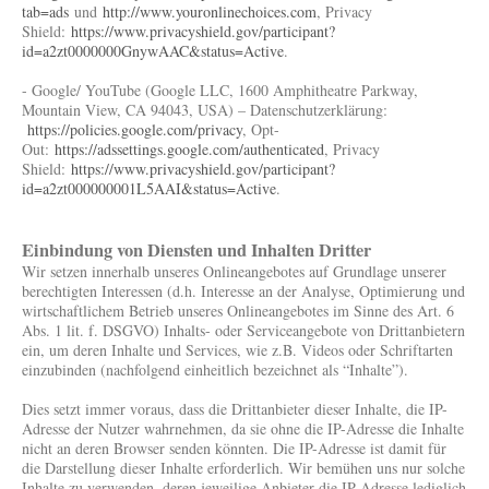
tab=ads
und
http://www.youronlinechoices.com
, Privacy
Shield:
https://www.privacyshield.gov/participant?
id=a2zt0000000GnywAAC&status=Active
.
- Google/ YouTube (Google LLC, 1600 Amphitheatre Parkway,
Mountain View, CA 94043, USA) – Datenschutzerklärung:
https://policies.google.com/privacy
, Opt-
Out:
https://adssettings.google.com/authenticated
, Privacy
Shield:
https://www.privacyshield.gov/participant?
id=a2zt000000001L5AAI&status=Active
.
Einbindung von Diensten und Inhalten Dritter
Wir setzen innerhalb unseres Onlineangebotes auf Grundlage unserer
berechtigten Interessen (d.h. Interesse an der Analyse, Optimierung und
wirtschaftlichem Betrieb unseres Onlineangebotes im Sinne des Art. 6
Abs. 1 lit. f. DSGVO) Inhalts- oder Serviceangebote von Drittanbietern
ein, um deren Inhalte und Services, wie z.B. Videos oder Schriftarten
einzubinden (nachfolgend einheitlich bezeichnet als “Inhalte”).
Dies setzt immer voraus, dass die Drittanbieter dieser Inhalte, die IP-
Adresse der Nutzer wahrnehmen, da sie ohne die IP-Adresse die Inhalte
nicht an deren Browser senden könnten. Die IP-Adresse ist damit für
die Darstellung dieser Inhalte erforderlich. Wir bemühen uns nur solche
Inhalte zu verwenden, deren jeweilige Anbieter die IP-Adresse lediglich