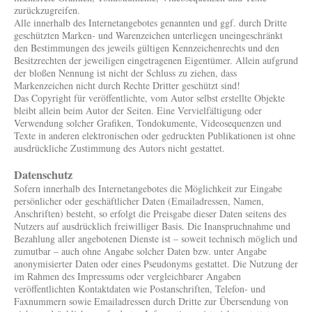
zurückzugreifen.
Alle innerhalb des Internetangebotes genannten und ggf. durch Dritte
geschützten Marken- und Warenzeichen unterliegen uneingeschränkt
den Bestimmungen des jeweils gültigen Kennzeichenrechts und den
Besitzrechten der jeweiligen eingetragenen Eigentümer. Allein aufgrund
der bloßen Nennung ist nicht der Schluss zu ziehen, dass
Markenzeichen nicht durch Rechte Dritter geschützt sind!
Das Copyright für veröffentlichte, vom Autor selbst erstellte Objekte
bleibt allein beim Autor der Seiten. Eine Vervielfältigung oder
Verwendung solcher Grafiken, Tondokumente, Videosequenzen und
Texte in anderen elektronischen oder gedruckten Publikationen ist ohne
ausdrückliche Zustimmung des Autors nicht gestattet.
Datenschutz
Sofern innerhalb des Internetangebotes die Möglichkeit zur Eingabe
persönlicher oder geschäftlicher Daten (Emailadressen, Namen,
Anschriften) besteht, so erfolgt die Preisgabe dieser Daten seitens des
Nutzers auf ausdrücklich freiwilliger Basis. Die Inanspruchnahme und
Bezahlung aller angebotenen Dienste ist – soweit technisch möglich und
zumutbar – auch ohne Angabe solcher Daten bzw. unter Angabe
anonymisierter Daten oder eines Pseudonyms gestattet. Die Nutzung der
im Rahmen des Impressums oder vergleichbarer Angaben
veröffentlichten Kontaktdaten wie Postanschriften, Telefon- und
Faxnummern sowie Emailadressen durch Dritte zur Übersendung von