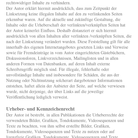
rechtswidriger Inhalte zu verhindern.
Der Autor erklärt hiermit ausdrücklich, dass zum Zeitpunkt der
Linksetzung keine illegalen Inhalte auf den zu verlinkenden Seiten
erkennbar waren. Auf die aktuelle und zukünftige Gestaltung, die
Inhalte oder die Urheberschaft der verlinkten/verknüpften Seiten hat
der Autor keinerlei Einfluss. Deshalb distanziert er sich hiermit
ausdrücklich von allen Inhalten aller verlinkten /verknüpften Seiten, die
nach der Linksetzung verändert wurden. Diese Feststellung gilt für alle
innerhalb des eigenen Internetangebotes gesetzten Links und Verweise
sowie für Fremdeinträge in vom Autor eingerichteten Gästebüchern,
Diskussionsforen, Linkverzeichnissen, Mailinglisten und in allen
anderen Formen von Datenbanken, auf deren Inhalt externe
Schreibzugriffe möglich sind. Für illegale, fehlerhafte oder
unvollständige Inhalte und insbesondere für Schäden, die aus der
Nutzung oder Nichtnutzung solcherart dargebotener Informationen
entstehen, haftet allein der Anbieter der Seite, auf welche verwiesen
wurde, nicht derjenige, der über Links auf die jeweilige
Veröffentlichung lediglich verweist.
Urheber- und Kennzeichenrecht
Der Autor ist bestrebt, in allen Publikationen die Urheberrechte der
verwendeten Bilder, Grafiken, Tondokumente, Videosequenzen und
Texte zu beachten, von ihm selbst erstellte Bilder, Grafiken,
Tondokumente, Videosequenzen und Texte zu nutzen oder auf
lizenzfreie Grafiken, Tondokumente, Videosequenzen und Texte